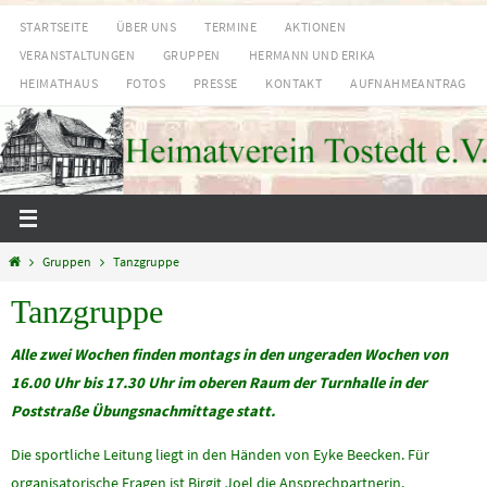
Zum
STARTSEITE
ÜBER UNS
TERMINE
AKTIONEN
Inhalt
VERANSTALTUNGEN
GRUPPEN
HERMANN UND ERIKA
springen
HEIMATHAUS
FOTOS
PRESSE
KONTAKT
AUFNAHMEANTRAG
Start
Gruppen
Tanzgruppe
Tanzgruppe
Alle zwei Wochen finden montags in den ungeraden Wochen von
16.00 Uhr bis 17.30 Uhr im oberen Raum der Turnhalle in der
Poststraße Übungsnachmittage statt.
Die sportliche Leitung liegt in den Händen von Eyke Beecken. Für
organisatorische Fragen ist Birgit Joel die Ansprechpartnerin.