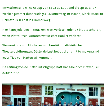
Intwischen sind wi ne Grupp von ca 25-30 Lüüt und dreept us alle 4
Weeken jümmer dünnersdags (1. Dünnerstag int Maand, Klock 19.30) int
Heimathus in Töst in Himmelsweg.
Hier kann jedereen mitmaaken, watt vörlesen oder ok bloots tohüren,
wenn Plattdütsch- Autoren wat ut ehre Bööker vörleest.
We mookt ok mol Utfohrten und besöökt plattdüütsche
Theateropführungen. Gäste, de Lust hebbt bi uns mit to moken, sind
jeder Tied von Harten willkommen.
De Leitung von de Plattdüütschgrupp hätt Hans-Heinrich Dreyer, Tel.:
04182/ 5130