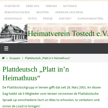
Zum
STARTSEITE
ÜBER UNS
TERMINE
AKTIONEN
Inhalt
VERANSTALTUNGEN
GRUPPEN
HERMANN UND ERIKA
springen
HEIMATHAUS
FOTOS
PRESSE
KONTAKT
AUFNAHMEANTRAG
Start
Gruppen
Plattdeutsch „Platt in’n Heimathuus“
Plattdeutsch „Platt in’n
Heimathuus“
De Plattdüütschgrupp in Vereen gifft dat seit 28. März 2001. An dissen
Dag hebbt sik 5 Mitglieder vom Vereen vörnömen de Plattdüütsche
Spraak up verschiedene Oort un Wies to erhoolen, to verbetern und
ünner de Lüüd to bringen!